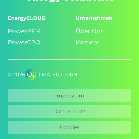
EnergyCLOUD
Unternehmen
PowerPFM
Über Uns
PowerCPQ
Karriere
©
2026
DIMATER GmbH
Impressum
Datenschutz
Cookies