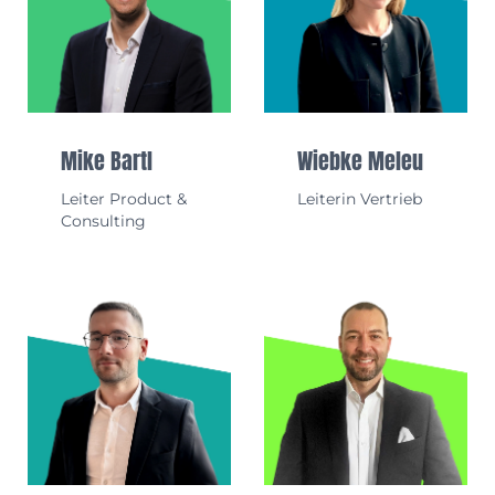
Mike Bartl
Wiebke Meleu
Leiter Product &
Leiterin Vertrieb
Consulting